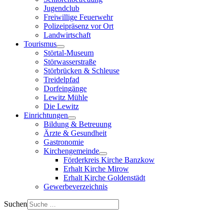
Jugendclub
Freiwillige Feuerwehr
Polizeipräsenz vor Ort
Landwirtschaft
Tourismus
Störtal-Museum
Störwasserstraße
Störbrücken & Schleuse
Treidelpfad
Dorfeingänge
Lewitz Mühle
Die Lewitz
Einrichtungen
Bildung & Betreuung
Ärzte & Gesundheit
Gastronomie
Kirchengemeinde
Förderkreis Kirche Banzkow
Erhalt Kirche Mirow
Erhalt Kirche Goldenstädt
Gewerbeverzeichnis
Suchen