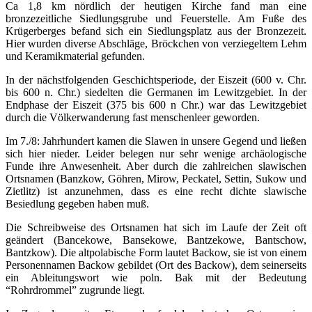
Ca 1,8 km nördlich der heutigen Kirche fand man eine
bronzezeitliche Siedlungsgrube und Feuerstelle. Am Fuße des
Krügerberges befand sich ein Siedlungsplatz aus der Bronzezeit.
Hier wurden diverse Abschläge, Bröckchen von verziegeltem Lehm
und Keramikmaterial gefunden.
In der nächstfolgenden Geschichtsperiode, der Eiszeit (600 v. Chr.
bis 600 n. Chr.) siedelten die Germanen im Lewitzgebiet. In der
Endphase der Eiszeit (375 bis 600 n Chr.) war das Lewitzgebiet
durch die Völkerwanderung fast menschenleer geworden.
Im 7./8: Jahrhundert kamen die Slawen in unsere Gegend und ließen
sich hier nieder. Leider belegen nur sehr wenige archäologische
Funde ihre Anwesenheit. Aber durch die zahlreichen slawischen
Ortsnamen (Banzkow, Göhren, Mirow, Peckatel, Settin, Sukow und
Zietlitz) ist anzunehmen, dass es eine recht dichte slawische
Besiedlung gegeben haben muß.
Die Schreibweise des Ortsnamen hat sich im Laufe der Zeit oft
geändert (Bancekowe, Bansekowe, Bantzekowe, Bantschow,
Bantzkow). Die altpolabische Form lautet Backow, sie ist von einem
Personennamen Backow gebildet (Ort des Backow), dem seinerseits
ein Ableitungswort wie poln. Bak mit der Bedeutung
“Rohrdrommel” zugrunde liegt.