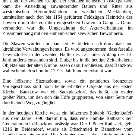
Im Zuge der zweiten Etappe der feudalen deutschen Ostexpansion
kam die Ansiedlung zuwandernder Bauern und Ritter aus
westelbischen Herkunftsländern im westlichen Mecklenburg
unmittelbar nach den bis 1164 geführten Feldzügen Heinrichs des
Löwen durch die von ihm eingesetzten Grafen in Gang ... Damit
verbunden war die Umgestaltung der Agrarverhältnisse im
Zusammenhang mit den einheimischen slawischen Bewohnern.
Die Slawen wurden christianisiert. Es bildeten sich domaniale und
kirchliche Verwaltungen heraus. Es wird angenommen, dass fast alle
Lewitzdörfer in der zweiten Hälfte des 12. oder Anfang des 13.
Jahrhunderts entstanden sind. Einige bis in die heutige Zeit erhaltene
Objekte aus der alten Kirche lassen darauf schließen, dass Banzkow
wahrscheinlich schon im 12./13. Jahrhundert existent war.
Eine hölzerne Sitzmadonna sowie ein patiniertes bronzenes
Vorlegeschloss sind noch heute erhaltene Objekte aus der ersten
Kirche. Banzkow war ein Sackplatzdorf, das heißt, ein ovaler
großer Platz, um den sich die Höfe gruppierten, von einer Seite nur
durch einen Weg zugänglich.
In der heutigen Kirche weist ein hölzernes Epitaph (Gedenktafel)
aus dem Jahre 1696 darauf hin, dass eine Familie Rathsack seit
Generationen in Banzkow ansässig war. Der J. Petter Rathsack, geb.
1216 in Beidendorf, wurde als Erbschmied in Banschow vom
Landesherrn eingesetzt. Die Schmiede war über Jahrhunderte im