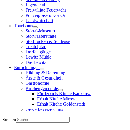
Jugendclub
Freiwillige Feuerwehr
Polizeipräsenz vor Ort
Landwirtschaft
Tourismus
Störtal-Museum
Störwasserstraße
Störbrücken & Schleuse
Treidelpfad
Dorfeingänge
Lewitz Mühle
Die Lewitz
Einrichtungen
Bildung & Betreuung
Ärzte & Gesundheit
Gastronomie
Kirchengemeinde
Förderkreis Kirche Banzkow
Erhalt Kirche Mirow
Erhalt Kirche Goldenstädt
Gewerbeverzeichnis
Suchen