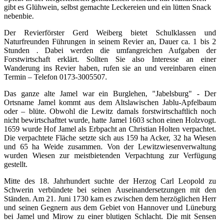
gibt es Glühwein, selbst gemachte Leckereien und ein lütten Snack
nebenbie.
Der Revierförster Gerd Weiberg bietet Schulklassen und
Naturfreunden Führungen in seinem Revier an, Dauer ca. 1 bis 2
Stunden . Dabei werden die umfangreichen Aufgaben der
Forstwirtschaft erklärt. Sollten Sie also Interesse an einer
Wanderung ins Revier haben, rufen sie an und vereinbaren einen
Termin – Telefon 0173-3005507.
Das ganze alte Jamel war ein Burglehen, "Jabelsburg" - Der
Ortsname Jamel kommt aus dem Altslawischen Jablu-Apfelbaum
oder – blüte. Obwohl die Lewitz damals forstwirtschaftlich noch
nicht bewirtschafttet wurde, hatte Jamel 1603 schon einen Holzvogt.
1659 wurde Hof Jamel als Erbpacht an Christian Holten verpachtet.
Die verpachtete Fläche setzte sich aus 159 ha Acker, 32 ha Wiesen
und 65 ha Weide zusammen. Von der Lewitzwiesenverwaltung
wurden Wiesen zur meistbietenden Verpachtung zur Verfügung
gestellt.
Mitte des 18. Jahrhundert suchte der Herzog Carl Leopold zu
Schwerin verbündete bei seinen Auseinandersetzungen mit den
Ständen. Am 21. Juni 1730 kam es zwischen dem herzöglichen Herr
und seinen Gegnern aus dem Gebiet von Hannover und Lüneburg
bei Jamel und Mirow zu einer blutigen Schlacht. Die mit Sensen