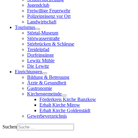
Jugendclub
Freiwillige Feuerwehr
Polizeipräsenz vor Ort
Landwirtschaft
Tourismus
Störtal-Museum
Störwasserstraße
Störbrücken & Schleuse
Treidelpfad
Dorfeingänge
Lewitz Mühle
Die Lewitz
Einrichtungen
Bildung & Betreuung
Ärzte & Gesundheit
Gastronomie
Kirchengemeinde
Förderkreis Kirche Banzkow
Erhalt Kirche Mirow
Erhalt Kirche Goldenstädt
Gewerbeverzeichnis
Suchen