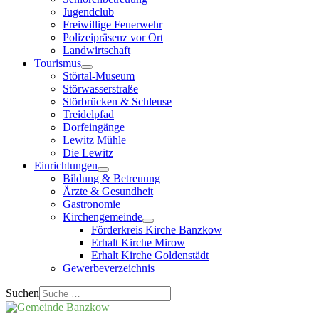
Jugendclub
Freiwillige Feuerwehr
Polizeipräsenz vor Ort
Landwirtschaft
Tourismus
Störtal-Museum
Störwasserstraße
Störbrücken & Schleuse
Treidelpfad
Dorfeingänge
Lewitz Mühle
Die Lewitz
Einrichtungen
Bildung & Betreuung
Ärzte & Gesundheit
Gastronomie
Kirchengemeinde
Förderkreis Kirche Banzkow
Erhalt Kirche Mirow
Erhalt Kirche Goldenstädt
Gewerbeverzeichnis
Suchen